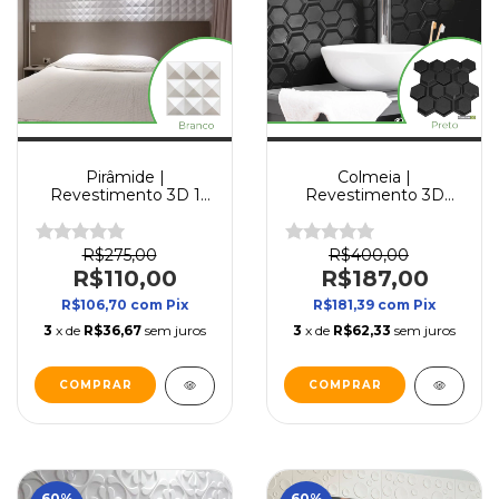
Pirâmide |
Colmeia |
Revestimento 3D 1
Revestimento 3D
Caixa (2m²)
30x30cm
Autocolante Placa 3D
para Parede
R$275,00
R$400,00
R$110,00
R$187,00
R$106,70
com
Pix
R$181,39
com
Pix
3
x de
R$36,67
sem juros
3
x de
R$62,33
sem juros
COMPRAR
COMPRAR
60
%
60
%