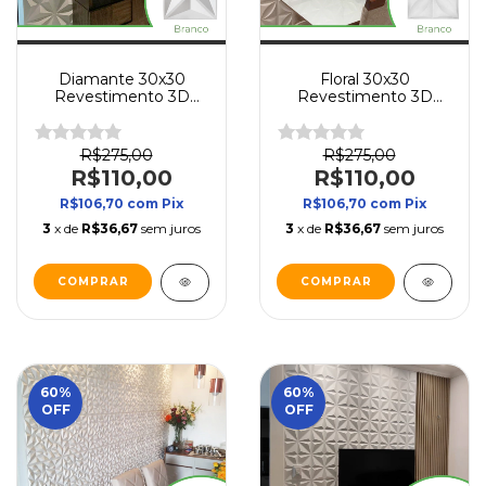
Diamante 30x30
Floral 30x30
Revestimento 3D
Revestimento 3D
Caixa (2m²)
Caixa (2m²)
Autocolante Placa 3D
Autocolante Placa 3D
para Parede
para Parede
R$275,00
R$275,00
R$110,00
R$110,00
R$106,70
com
Pix
R$106,70
com
Pix
3
x de
R$36,67
sem juros
3
x de
R$36,67
sem juros
COMPRAR
COMPRAR
60
%
60
%
OFF
OFF