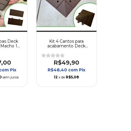
pas Deck
Kit 4 Cantos para
0 Macho 10
acabamento Deck
 Direct
Modular - Direct
Borrachas
7,00
R$49,90
com
Pix
R$48,40
com
Pix
0
sem juros
12
x de
R$5,08