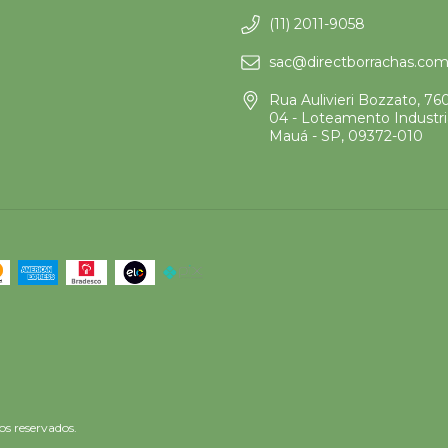
o
(11) 2011-9058
sac@directborrachas.com
Rua Aulivieri Bozzato, 76
04 - Loteamento Industria
Mauá - SP, 09372-010
os reservados.