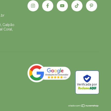
.br
0, Galpão
l Coral,
Verificada por