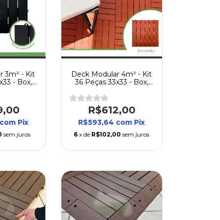
 3m² - Kit
Deck Modular 4m² - Kit
x33 - Box,
36 Peças 33x33 - Box,
al, Piscina
Varanda, Quintal, Piscina
9,00
R$612,00
com
Pix
R$593,64
com
Pix
0
sem juros
6
x de
R$102,00
sem juros