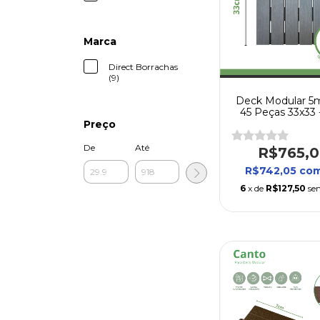
Marca
Direct Borrachas
(9)
Deck Modular 5m²
45 Peças 33x33 
Varanda, Quintal, 
Preço
De
Até
R$765,
R$742,05
co
6
x de
R$127,50
se