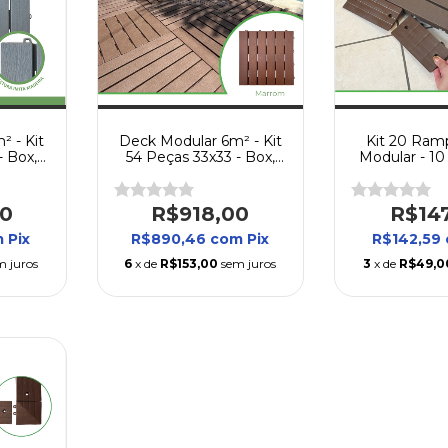
 - Kit
Deck Modular 6m² - Kit
Kit 20 Ram
- Box,
54 Peças 33x33 - Box,
Modular - 1
Piscina
Varanda, Quintal, Piscina
Fêmeas -
00
R$918,00
R$14
m
Pix
R$890,46
com
Pix
R$142,59
m juros
6
x de
R$153,00
sem juros
3
x de
R$49,0