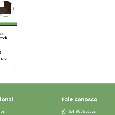
para
Deck
ect
0
Pix
cional
Fale conosco
os
5511987863352