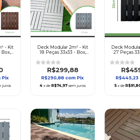
 - Kit
Deck Modular 2m² - Kit
Deck Modular
 Box,
18 Peças 33x33 - Box,
27 Peças 33
Piscina
Varanda, Quintal, Piscina
Varanda, Quint
0
R$299,88
R$45
m
Pix
R$290,88
com
Pix
R$445,23
 juros
4
x de
R$74,97
sem juros
5
x de
R$91,8