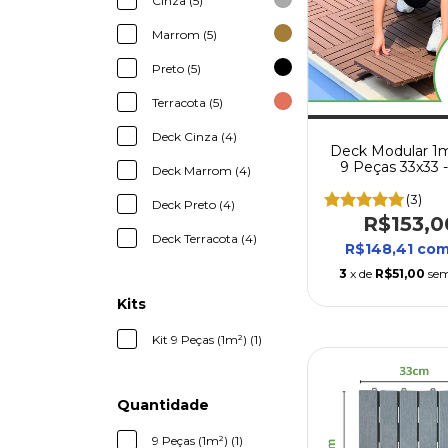
Cinza (5)
Marrom (5)
Preto (5)
Terracota (5)
Deck Cinza (4)
Deck Modular 1m²
9 Peças 33x33 -
Deck Marrom (4)
Varanda, Quintal, 
(3)
Deck Preto (4)
R$153,0
Deck Terracota (4)
R$148,41
co
3
x de
R$51,00
sem
Kits
Kit 9 Peças (1m²) (1)
Quantidade
9 Peças (1m²) (1)