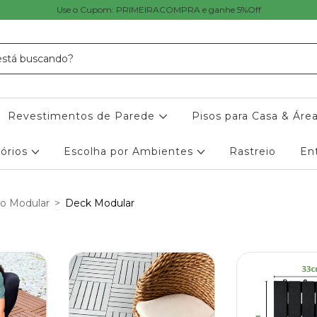
Use o Cupom: PRIMEIRACOMPRA e ganhe 5%Off
Revestimentos de Parede
Pisos para Casa & Áre
órios
Escolha por Ambientes
Rastreio
En
so Modular
>
Deck Modular