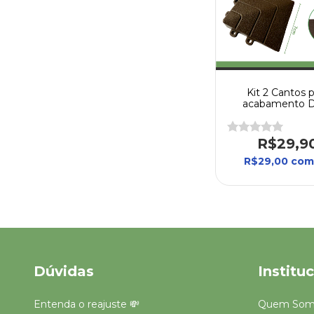
Kit 2 Cantos 
acabamento 
Modular - Dir
Borrachas
R$29,9
R$29,00
com
Dúvidas
Institu
Entenda o reajuste 💸
Quem Som