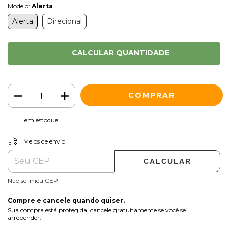
Modelo:
Alerta
Alerta
Direcional
CALCULAR QUANTIDADE
em estoque
ALTERAR CEP
Entregas para o CEP:
Meios de envio
CALCULAR
Não sei meu CEP
Compre e cancele quando quiser.
Sua compra está protegida, cancele gratuitamente se você se
arrepender.