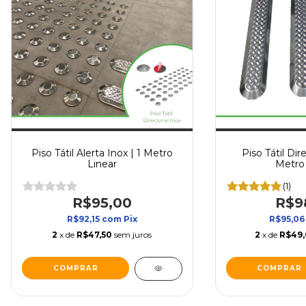
Piso Tátil Alerta Inox | 1 Metro
Piso Tátil Dire
Linear
Metro 
(1)
R$95,00
R$9
R$92,15
com
Pix
R$95,0
2
x de
R$47,50
sem juros
2
x de
R$49