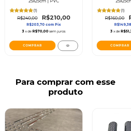
25x25cm | PVC
25x25c
(1)
(1)
R$210,00
R$240,00
R$160,00
R$203,70
com
Pix
R$149,3
3
x de
R$70,00
sem juros
3
x de
R$51,
COMPRAR
COMPRAR
Para comprar com esse
produto