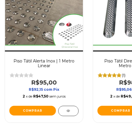
Piso Tátil Alerta Inox | 1 Metro
Piso Tátil Dire
Linear
Metro 
(1)
R$95,00
R$9
R$92,15
com
Pix
R$95,0
2
x de
R$47,50
sem juros
2
x de
R$49