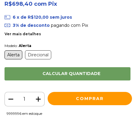
R$698,40
com
Pix
6
x de
R$120,00
sem juros
3% de desconto
pagando com Pix
Ver mais detalhes
Modelo:
Alerta
Alerta
Direcional
CALCULAR QUANTIDADE
9999996
em estoque
Meios de envio
ALTERAR CEP
Entregas para o CEP: